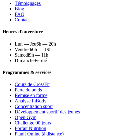
Témoignages
Blog
FAQ
Contact
Heures d'ouverture
Lun — Jeu
6h — 20h
Vendredi
6h — 19h
Samedi
9h — 11h
Dimanche
Fermé
Programmes & services
Cours de CrossFit
Perte de poids
Remise en forme
Analyse InBody
Concentration sport
Développement sportif des jeunes
Open Gym
Challenge 90 jours
Forfait Nutrition
Planif Online (à distance)