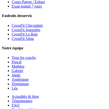
Cours Parent / Enfant
Essai gratuit 7 jours
Endroits desservis
CrossFit Chicoutimi
CrossFit Jonquière
CrossFit La Baie
CrossFit Alma
Notre équipe
Tous les coachs
Pascal
Mathieu
Gabriel
Jamie
Andréanne
Dominique
Léa
Actualités & blog
Témoignages
FAQ