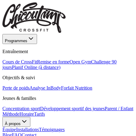
Programmes
Entraînement
Cours de CrossFit
Remise en forme
Open Gym
Challenge 90
jours
Planif Online (à distance)
Objectifs & suivi
Perte de poids
Analyse InBody
Forfait Nutrition
Jeunes & familles
Concentration sport
Développement sportif des jeunes
Parent / Enfant
Méthode
Horaire
Tarifs
À propos
Équipe
Installations
Témoignages
Blog
FAQ
Contact