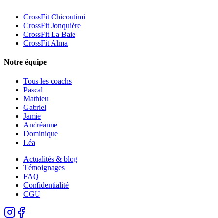
CrossFit Chicoutimi
CrossFit Jonquière
CrossFit La Baie
CrossFit Alma
Notre équipe
Tous les coachs
Pascal
Mathieu
Gabriel
Jamie
Andréanne
Dominique
Léa
Actualités & blog
Témoignages
FAQ
Confidentialité
CGU