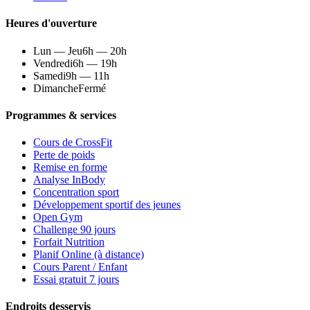
Heures d'ouverture
Lun — Jeu
6h — 20h
Vendredi
6h — 19h
Samedi
9h — 11h
Dimanche
Fermé
Programmes & services
Cours de CrossFit
Perte de poids
Remise en forme
Analyse InBody
Concentration sport
Développement sportif des jeunes
Open Gym
Challenge 90 jours
Forfait Nutrition
Planif Online (à distance)
Cours Parent / Enfant
Essai gratuit 7 jours
Endroits desservis