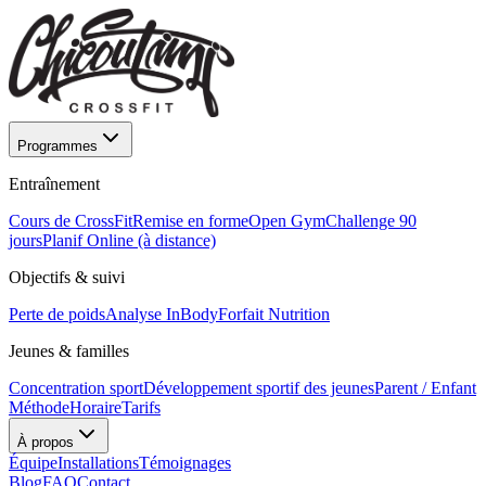
Programmes
Entraînement
Cours de CrossFit
Remise en forme
Open Gym
Challenge 90
jours
Planif Online (à distance)
Objectifs & suivi
Perte de poids
Analyse InBody
Forfait Nutrition
Jeunes & familles
Concentration sport
Développement sportif des jeunes
Parent / Enfant
Méthode
Horaire
Tarifs
À propos
Équipe
Installations
Témoignages
Blog
FAQ
Contact