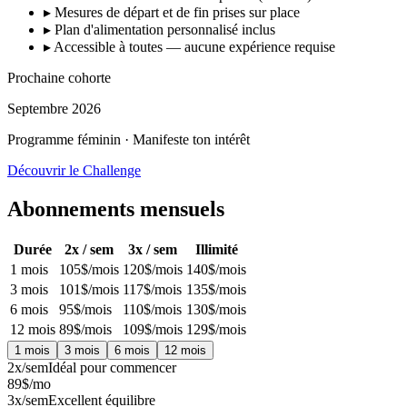
▸
Mesures de départ et de fin prises sur place
▸
Plan d'alimentation personnalisé inclus
▸
Accessible à toutes — aucune expérience requise
Prochaine cohorte
Septembre 2026
Programme féminin · Manifeste ton intérêt
Découvrir le Challenge
Abonnements mensuels
Durée
2x / sem
3x / sem
Illimité
1 mois
105
$/mois
120
$/mois
140
$/mois
3 mois
101
$/mois
117
$/mois
135
$/mois
6 mois
95
$/mois
110
$/mois
130
$/mois
12 mois
89
$/mois
109
$/mois
129
$/mois
1 mois
3 mois
6 mois
12 mois
2x/sem
Idéal pour commencer
89
$/mo
3x/sem
Excellent équilibre