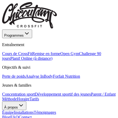
Programmes
Entraînement
Cours de CrossFit
Remise en forme
Open Gym
Challenge 90
jours
Planif Online (à distance)
Objectifs & suivi
Perte de poids
Analyse InBody
Forfait Nutrition
Jeunes & familles
Concentration sport
Développement sportif des jeunes
Parent / Enfant
Méthode
Horaire
Tarifs
À propos
Équipe
Installations
Témoignages
Blog
FAQ
Contact