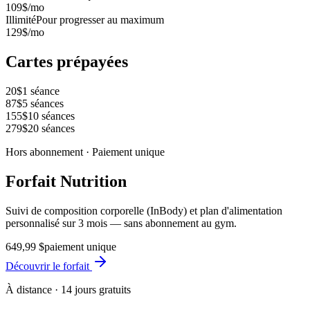
109
$/mo
Illimité
Pour progresser au maximum
129
$/mo
Cartes prépayées
20
$
1
séance
87
$
5
séances
155
$
10
séances
279
$
20
séances
Hors abonnement · Paiement unique
Forfait Nutrition
Suivi de composition corporelle (InBody) et plan d'alimentation
personnalisé sur 3 mois — sans abonnement au gym.
649,99 $
paiement unique
Découvrir le forfait
À distance · 14 jours gratuits