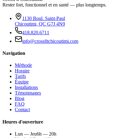
Rester fort, fonctionnel et en santé — plus longtemps.
1130 Boul. Saint-Paul
Chicoutimi, QC G7J 4N9
418.820.6711
info@crossfitchicoutimi.com
Navigation
Méthode
Horaire
Tarifs
Équipe
Installations
Témoignages
Blog
FAQ
Contact
Heures d'ouverture
Lun — Jeu
6h — 20h