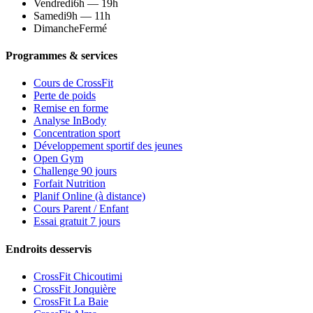
Vendredi
6h — 19h
Samedi
9h — 11h
Dimanche
Fermé
Programmes & services
Cours de CrossFit
Perte de poids
Remise en forme
Analyse InBody
Concentration sport
Développement sportif des jeunes
Open Gym
Challenge 90 jours
Forfait Nutrition
Planif Online (à distance)
Cours Parent / Enfant
Essai gratuit 7 jours
Endroits desservis
CrossFit Chicoutimi
CrossFit Jonquière
CrossFit La Baie