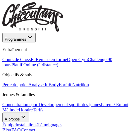
Programmes
Entraînement
Cours de CrossFit
Remise en forme
Open Gym
Challenge 90
jours
Planif Online (à distance)
Objectifs & suivi
Perte de poids
Analyse InBody
Forfait Nutrition
Jeunes & familles
Concentration sport
Développement sportif des jeunes
Parent / Enfant
Méthode
Horaire
Tarifs
À propos
Équipe
Installations
Témoignages
Blog
FAQ
Contact