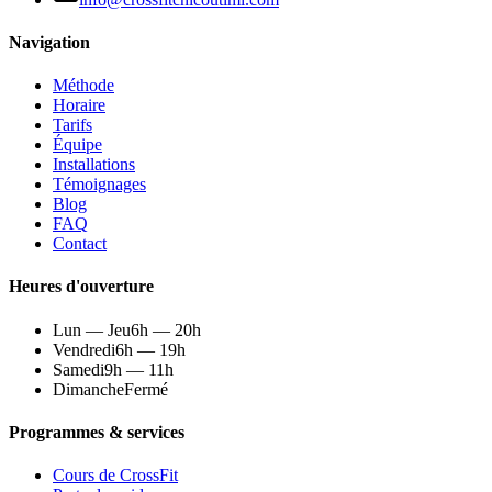
Navigation
Méthode
Horaire
Tarifs
Équipe
Installations
Témoignages
Blog
FAQ
Contact
Heures d'ouverture
Lun — Jeu
6h — 20h
Vendredi
6h — 19h
Samedi
9h — 11h
Dimanche
Fermé
Programmes & services
Cours de CrossFit