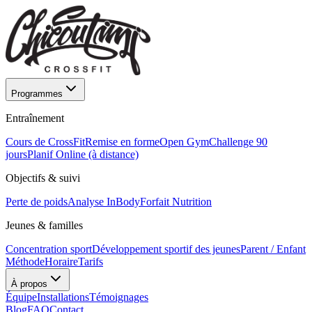
Programmes
Entraînement
Cours de CrossFit
Remise en forme
Open Gym
Challenge 90
jours
Planif Online (à distance)
Objectifs & suivi
Perte de poids
Analyse InBody
Forfait Nutrition
Jeunes & familles
Concentration sport
Développement sportif des jeunes
Parent / Enfant
Méthode
Horaire
Tarifs
À propos
Équipe
Installations
Témoignages
Blog
FAQ
Contact