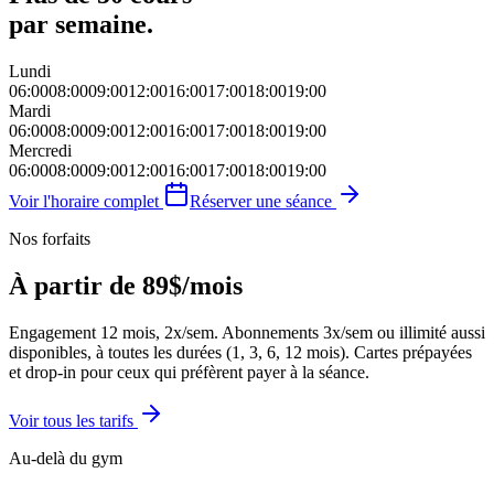
par semaine.
Lundi
06:00
08:00
09:00
12:00
16:00
17:00
18:00
19:00
Mardi
06:00
08:00
09:00
12:00
16:00
17:00
18:00
19:00
Mercredi
06:00
08:00
09:00
12:00
16:00
17:00
18:00
19:00
Voir l'horaire complet
Réserver une séance
Nos forfaits
À partir de 89$/mois
Engagement 12 mois, 2x/sem. Abonnements 3x/sem ou illimité aussi
disponibles, à toutes les durées (1, 3, 6, 12 mois). Cartes prépayées
et drop-in pour ceux qui préfèrent payer à la séance.
Voir tous les tarifs
Au-delà du gym