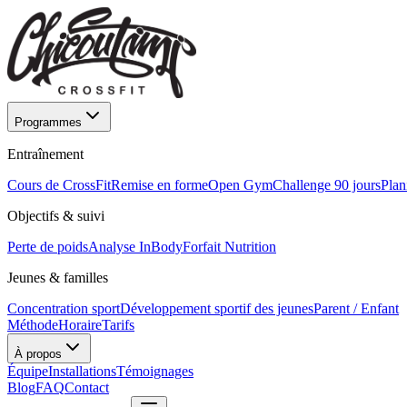
Programmes
Entraînement
Cours de CrossFit
Remise en forme
Open Gym
Challenge 90 jours
Plan
Objectifs & suivi
Perte de poids
Analyse InBody
Forfait Nutrition
Jeunes & familles
Concentration sport
Développement sportif des jeunes
Parent / Enfant
Méthode
Horaire
Tarifs
À propos
Équipe
Installations
Témoignages
Blog
FAQ
Contact