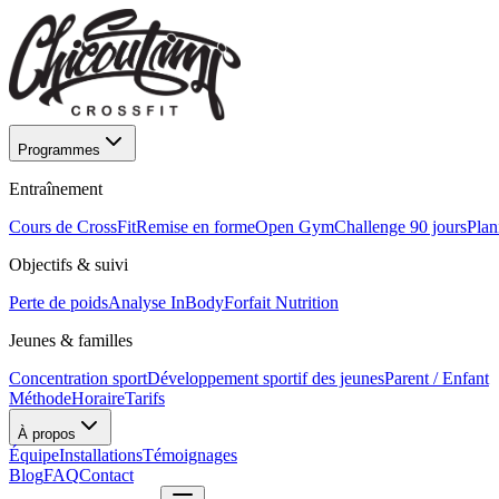
Programmes
Entraînement
Cours de CrossFit
Remise en forme
Open Gym
Challenge 90 jours
Plan
Objectifs & suivi
Perte de poids
Analyse InBody
Forfait Nutrition
Jeunes & familles
Concentration sport
Développement sportif des jeunes
Parent / Enfant
Méthode
Horaire
Tarifs
À propos
Équipe
Installations
Témoignages
Blog
FAQ
Contact