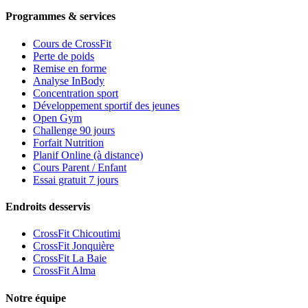
Programmes & services
Cours de CrossFit
Perte de poids
Remise en forme
Analyse InBody
Concentration sport
Développement sportif des jeunes
Open Gym
Challenge 90 jours
Forfait Nutrition
Planif Online (à distance)
Cours Parent / Enfant
Essai gratuit 7 jours
Endroits desservis
CrossFit Chicoutimi
CrossFit Jonquière
CrossFit La Baie
CrossFit Alma
Notre équipe