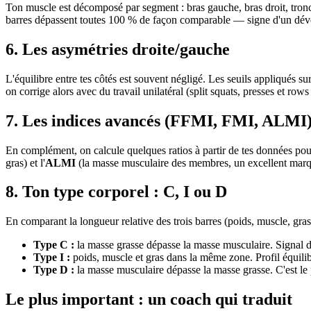
Ton muscle est décomposé par segment : bras gauche, bras droit, tronc
barres dépassent toutes 100 % de façon comparable — signe d'un dével
6. Les asymétries droite/gauche
L'équilibre entre tes côtés est souvent négligé. Les seuils appliqués su
on corrige alors avec du travail unilatéral (split squats, presses et rows
7. Les indices avancés (FFMI, FMI, ALMI
En complément, on calcule quelques ratios à partir de tes données pour 
gras) et l'
ALMI
(la masse musculaire des membres, un excellent marq
8. Ton type corporel : C, I ou D
En comparant la longueur relative des trois barres (poids, muscle, gras)
Type C :
la masse grasse dépasse la masse musculaire. Signal d'
Type I :
poids, muscle et gras dans la même zone. Profil équilib
Type D :
la masse musculaire dépasse la masse grasse. C'est le p
Le plus important : un coach qui traduit