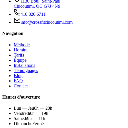
1130 Boul. Saint-Paul
Chicoutimi, QC G7J 4N9
418.820.6711
info@crossfitchicoutimi.com
Navigation
Méthode
Horaire
Tarifs
Équipe
Installations
Témoignages
Blog
FAQ
Contact
Heures d'ouverture
Lun — Jeu
6h — 20h
Vendredi
6h — 19h
Samedi
9h — 11h
Dimanche
Fermé