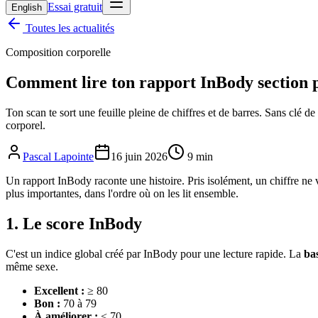
Essai gratuit
English
Toutes les actualités
Composition corporelle
Comment lire ton rapport InBody section p
Ton scan te sort une feuille pleine de chiffres et de barres. Sans clé d
corporel.
Pascal Lapointe
16 juin 2026
9
min
Un rapport InBody raconte une histoire. Pris isolément, un chiffre ne ve
plus importantes, dans l'ordre où on les lit ensemble.
1. Le score InBody
C'est un indice global créé par InBody pour une lecture rapide. La
bas
même sexe.
Excellent :
≥ 80
Bon :
70 à 79
À améliorer :
< 70