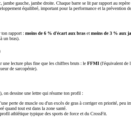
, jambe gauche, jambe droite. Chaque barre se lit par rapport au repèr
oppement équilibré, important pour la performance et la prévention de
r ton rapport :
moins de 6 % d'écart aux bras
et
moins de 3 % aux j
 à un bras).
)
une lecture plus fine que les chiffres bruts : le
FFMI
(l'équivalent de 
ueur de sarcopénie).
, on dessine une lettre qui résume ton profil :
une perte de muscle ou d'un excès de gras à corriger en priorité, peu im
ré quand tout est dans la zone santé.
rofil athlétique typique des sports de force et du CrossFit.