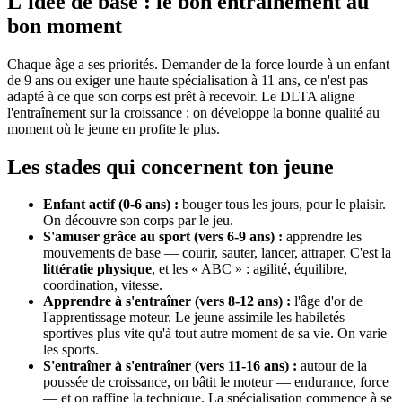
L'idée de base : le bon entraînement au
bon moment
Chaque âge a ses priorités. Demander de la force lourde à un enfant
de 9 ans ou exiger une haute spécialisation à 11 ans, ce n'est pas
adapté à ce que son corps est prêt à recevoir. Le DLTA aligne
l'entraînement sur la croissance : on développe la bonne qualité au
moment où le jeune en profite le plus.
Les stades qui concernent ton jeune
Enfant actif (0-6 ans) :
bouger tous les jours, pour le plaisir.
On découvre son corps par le jeu.
S'amuser grâce au sport (vers 6-9 ans) :
apprendre les
mouvements de base — courir, sauter, lancer, attraper. C'est la
littératie physique
, et les « ABC » : agilité, équilibre,
coordination, vitesse.
Apprendre à s'entraîner (vers 8-12 ans) :
l'âge d'or de
l'apprentissage moteur. Le jeune assimile les habiletés
sportives plus vite qu'à tout autre moment de sa vie. On varie
les sports.
S'entraîner à s'entraîner (vers 11-16 ans) :
autour de la
poussée de croissance, on bâtit le moteur — endurance, force
— et on raffine la technique. La spécialisation commence à se