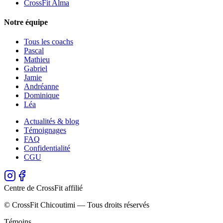
CrossFit Alma
Notre équipe
Tous les coachs
Pascal
Mathieu
Gabriel
Jamie
Andréanne
Dominique
Léa
Actualités & blog
Témoignages
FAQ
Confidentialité
CGU
Centre de CrossFit affilié
© CrossFit Chicoutimi — Tous droits réservés
Témoins