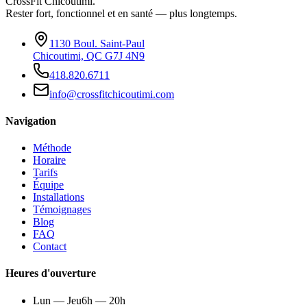
CrossFit Chicoutimi.
Rester fort, fonctionnel et en santé — plus longtemps.
1130 Boul. Saint-Paul
Chicoutimi, QC G7J 4N9
418.820.6711
info@crossfitchicoutimi.com
Navigation
Méthode
Horaire
Tarifs
Équipe
Installations
Témoignages
Blog
FAQ
Contact
Heures d'ouverture
Lun — Jeu
6h — 20h