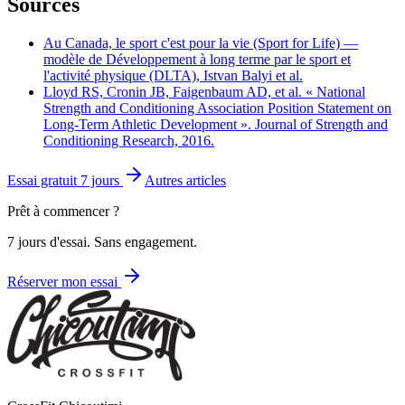
Sources
Au Canada, le sport c'est pour la vie (Sport for Life) —
modèle de Développement à long terme par le sport et
l'activité physique (DLTA), Istvan Balyi et al.
Lloyd RS, Cronin JB, Faigenbaum AD, et al. « National
Strength and Conditioning Association Position Statement on
Long-Term Athletic Development ». Journal of Strength and
Conditioning Research, 2016.
Essai gratuit 7 jours
Autres articles
Prêt à commencer ?
7 jours d'essai. Sans engagement.
Réserver mon essai