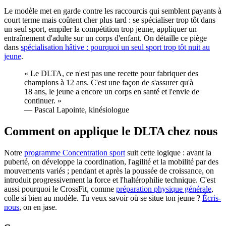
Le modèle met en garde contre les raccourcis qui semblent payants à
court terme mais coûtent cher plus tard : se spécialiser trop tôt dans
un seul sport, empiler la compétition trop jeune, appliquer un
entraînement d'adulte sur un corps d'enfant. On détaille ce piège
dans
spécialisation hâtive : pourquoi un seul sport trop tôt nuit au
jeune
.
«
Le DLTA, ce n'est pas une recette pour fabriquer des
champions à 12 ans. C'est une façon de s'assurer qu'à
18 ans, le jeune a encore un corps en santé et l'envie de
continuer.
»
—
Pascal Lapointe, kinésiologue
Comment on applique le DLTA chez nous
Notre
programme Concentration sport
suit cette logique : avant la
puberté, on développe la coordination, l'agilité et la mobilité par des
mouvements variés ; pendant et après la poussée de croissance, on
introduit progressivement la force et l'haltérophilie technique. C'est
aussi pourquoi le CrossFit, comme
préparation physique générale
,
colle si bien au modèle. Tu veux savoir où se situe ton jeune ?
Écris-
nous
, on en jase.