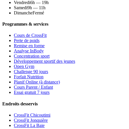
Vendredi
6h — 19h
Samedi
9h — 11h
Dimanche
Fermé
Programmes & services
Cours de CrossFit
Perte de poids
Remise en forme
Analyse InBody
Concentration sport
Développement sportif des jeunes
Open Gym
Challenge 90 jours
Forfait Nutrition
Planif Online (à distance)
Cours Parent / Enfant
Essai gratuit 7 jours
Endroits desservis
CrossFit Chicoutimi
CrossFit Jonquière
CrossFit La Baie