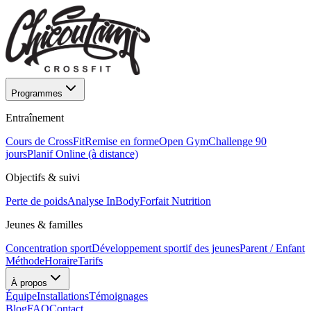
Programmes
Entraînement
Cours de CrossFit
Remise en forme
Open Gym
Challenge 90
jours
Planif Online (à distance)
Objectifs & suivi
Perte de poids
Analyse InBody
Forfait Nutrition
Jeunes & familles
Concentration sport
Développement sportif des jeunes
Parent / Enfant
Méthode
Horaire
Tarifs
À propos
Équipe
Installations
Témoignages
Blog
FAQ
Contact