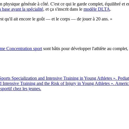
hysique générale à côté. C'est ce qui le garde complet, équilibré et en
 base avant la spécialité
, et ça s'inscrit dans le
modèle DLTA
.
est qu'il ait encore le goût — et le corps — de jouer à 20 ans.
»
me Concentration sport
sont bâtis pour développer l'athlète au complet,
ports Specialization and Intensive Training in Young Athletes ». Pedia
d Intensive Training and the Risk of Injury in Young Athletes ». Ameri
sportif chez les jeunes.