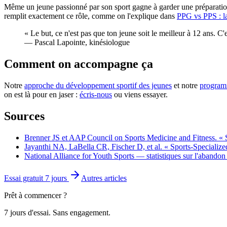
Même un jeune passionné par son sport gagne à garder une préparation p
remplit exactement ce rôle, comme on l'explique dans
PPG vs PPS : la
«
Le but, ce n'est pas que ton jeune soit le meilleur à 12 ans. C'
—
Pascal Lapointe, kinésiologue
Comment on accompagne ça
Notre
approche du développement sportif des jeunes
et notre
program
on est là pour en jaser :
écris-nous
ou viens essayer.
Sources
Brenner JS et AAP Council on Sports Medicine and Fitness. « S
Jayanthi NA, LaBella CR, Fischer D, et al. « Sports-Specialize
National Alliance for Youth Sports — statistiques sur l'abandon 
Essai gratuit 7 jours
Autres articles
Prêt à commencer ?
7 jours d'essai. Sans engagement.