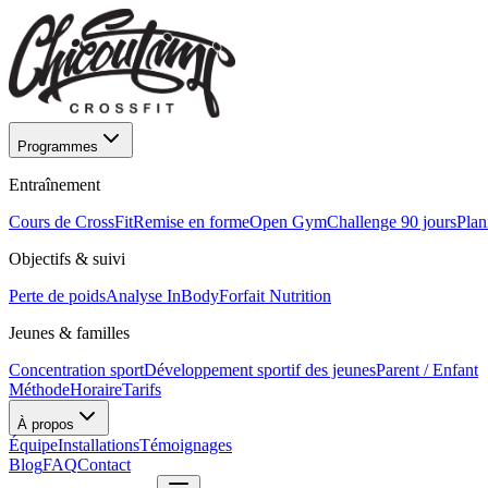
Programmes
Entraînement
Cours de CrossFit
Remise en forme
Open Gym
Challenge 90 jours
Plan
Objectifs & suivi
Perte de poids
Analyse InBody
Forfait Nutrition
Jeunes & familles
Concentration sport
Développement sportif des jeunes
Parent / Enfant
Méthode
Horaire
Tarifs
À propos
Équipe
Installations
Témoignages
Blog
FAQ
Contact