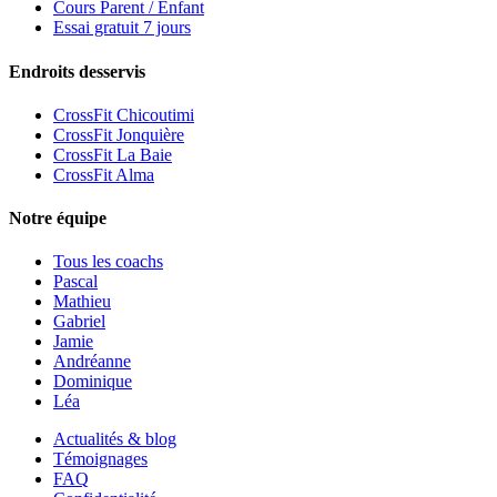
Cours Parent / Enfant
Essai gratuit 7 jours
Endroits desservis
CrossFit Chicoutimi
CrossFit Jonquière
CrossFit La Baie
CrossFit Alma
Notre équipe
Tous les coachs
Pascal
Mathieu
Gabriel
Jamie
Andréanne
Dominique
Léa
Actualités & blog
Témoignages
FAQ