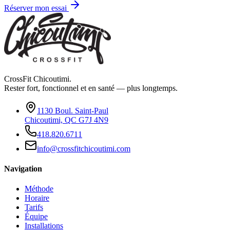
Réserver mon essai
CrossFit Chicoutimi.
Rester fort, fonctionnel et en santé — plus longtemps.
1130 Boul. Saint-Paul
Chicoutimi, QC G7J 4N9
418.820.6711
info@crossfitchicoutimi.com
Navigation
Méthode
Horaire
Tarifs
Équipe
Installations