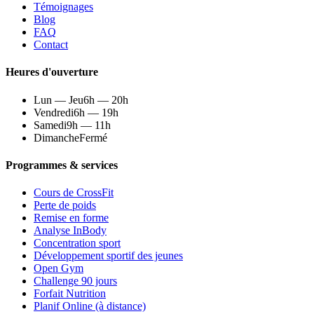
Témoignages
Blog
FAQ
Contact
Heures d'ouverture
Lun — Jeu
6h — 20h
Vendredi
6h — 19h
Samedi
9h — 11h
Dimanche
Fermé
Programmes & services
Cours de CrossFit
Perte de poids
Remise en forme
Analyse InBody
Concentration sport
Développement sportif des jeunes
Open Gym
Challenge 90 jours
Forfait Nutrition
Planif Online (à distance)